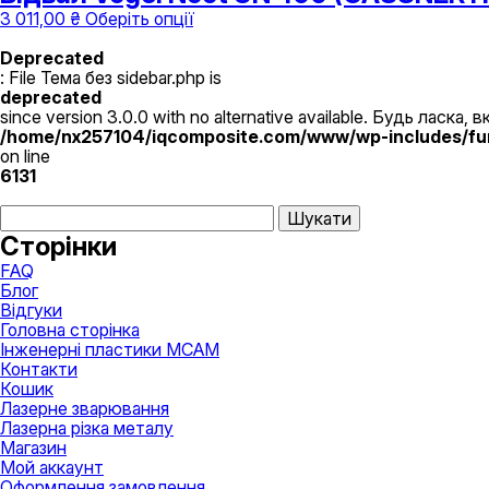
Цей
3 011,00
₴
Оберіть опції
товар
має
Deprecated
кілька
: File Тема без sidebar.php is
варіантів.
deprecated
Параметри
since version 3.0.0 with no alternative available. Будь ласка,
можна
/home/nx257104/iqcomposite.com/www/wp-includes/fu
вибрати
on line
на
6131
сторінці
Пошук:
товару
Сторінки
FAQ
Блог
Відгуки
Головна сторінка
Інженерні пластики MCAM
Контакти
Кошик
Лазернe зварювання
Лазерна різка металу
Магазин
Мой аккаунт
Оформлення замовлення