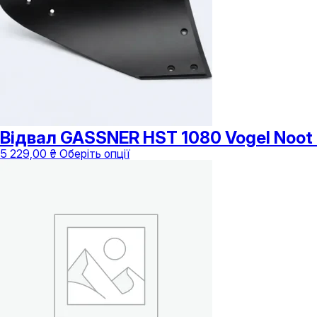
на
сторінці
товару
Відвал GASSNER HST 1080 Vogel Noo
Цей
5 229,00
₴
Оберіть опції
товар
має
кілька
варіантів.
Параметри
можна
вибрати
на
сторінці
товару