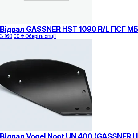
Відвал GASSNER HST 1090 R/L ПСГ МБ
Цей
3 160,00
₴
Оберіть опції
товар
має
кілька
варіантів.
Параметри
можна
вибрати
на
сторінці
товару
Відвал Vogel Noot UN 400 (GASSNER H