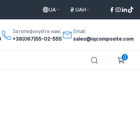
UA
UAH
Зателефонуйте нам:
Email:
0
+38(067)55-02-555
sales@iqcomposite.com
0