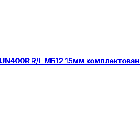
t UN400R R/L МБ12 15мм комплектова