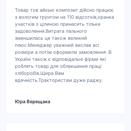
Товар тов айкью композит дійсно працює
з вологим грунтом на 110 відсотків,оранка
участків з цілиною принесить тільки
задоволення.Витрата пального
зменшилась це також великий
плюс.Менеджер уважний вислав всі
розміри а потім оформили замовлення .В
Україні також є відповідальні фірми які
роблять товар для облекшення праці
хліборобів.Щира Вам
вдячність.Трактористам дуже раджу.
Юра Верещака