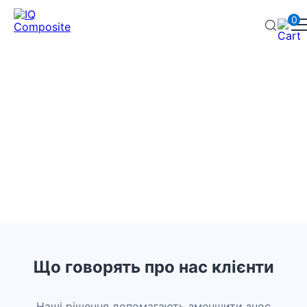
0
Відгуки наших клієнтів
Реальні результати використання композитних матеріалів
у сільському господарстві та промисловості. Досвід
компаній, які вже оптимізували свої процеси разом із
нами.
Відгуки
Що говорять про нас клієнти
Наші рішення допомагають зменшити знос