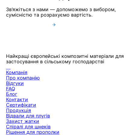
Зв’яжіться з нами — допоможемо з вибором,
сумісністю та розрахуємо вартість.
Звʼязатися з нами
Переглянути продукцію
Найкращі європейські композитні матеріали для
застосування в сільському господарстві
Компанія
Про компанію
Відгуки
FAQ
Блог
Контакти
Сертифікати
Продукція
Відвали для плугів
Захист жатки
Спіралі для шнеків
Рішення для прополки