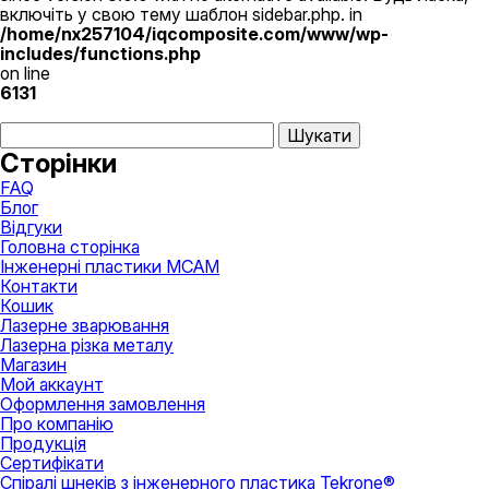
сторінці
включіть у свою тему шаблон sidebar.php. in
товару
/home/nx257104/iqcomposite.com/www/wp-
includes/functions.php
on line
6131
Пошук:
Сторінки
FAQ
Блог
Відгуки
Головна сторінка
Інженерні пластики MCAM
Контакти
Кошик
Лазернe зварювання
Лазерна різка металу
Магазин
Мой аккаунт
Оформлення замовлення
Про компанію
Продукція
Сертифікати
Спіралі шнеків з інженерного пластика Tekrone®