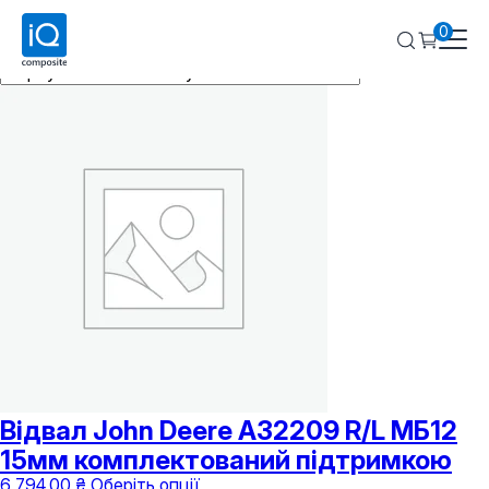
John Deere
0
Показано 1–16 із 30
Відвал John Deere А32209 R/L МБ12
15мм комплектований підтримкою
Цей
6 794,00
₴
Оберіть опції