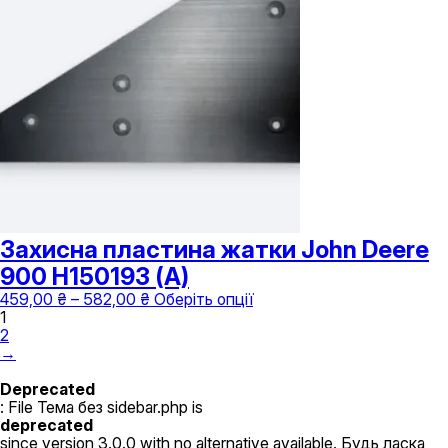
до
Параметри
3
можна
952,00 ₴
вибрати
на
сторінці
товару
Захисна пластина жатки John Deere
900 H150193 (А)
Діапазон
Цей
459,00
₴
–
582,00
₴
Оберіть опції
цін:
товар
1
від
має
2
459,00 ₴
кілька
→
до
варіантів.
582,00 ₴
Параметри
Deprecated
можна
: File Тема без sidebar.php is
вибрати
deprecated
на
since version 3.0.0 with no alternative available. Будь ласка,