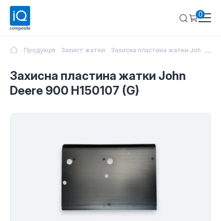
0
...
Продукція
Захист жатки
Захисна пластина жатки John Deer
Захисна пластина жатки John
Deere 900 H150107 (G)