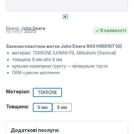
Бренд:
John Deere
В наявності
Артикул:
20013
Захисна пластина жатки John Deere 900 H150107 (G)
матеріал: TEKRONE (UHMW-PE, Mitsubishi Chemical)
товщина: 6 мм або 8 мм
нульове налипання ґрунту — мінімальне тертя
OEM-сумісне кріплення
Матеріал:
TEKRONE
Товщина:
6 мм
8 мм
Додаткові послуги: