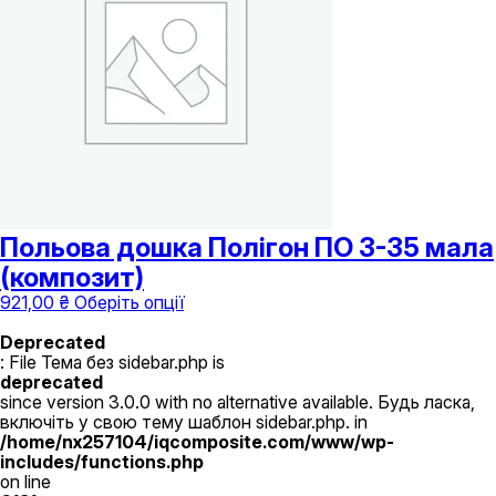
Польова дошка Полігон ПО 3-35 мала
(композит)
Цей
921,00
₴
Оберіть опції
товар
має
Deprecated
кілька
: File Тема без sidebar.php is
варіантів.
deprecated
Параметри
since version 3.0.0 with no alternative available. Будь ласка,
можна
включіть у свою тему шаблон sidebar.php. in
вибрати
/home/nx257104/iqcomposite.com/www/wp-
на
includes/functions.php
сторінці
on line