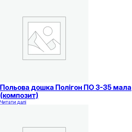
має
кілька
варіантів.
Параметри
можна
вибрати
на
сторінці
товару
Польова дошка Полігон ПО 3-35 мала
(композит)
Читати далі