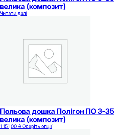
велика (композит)
Читати далі
Польова дошка Полігон ПО 3-35
велика (композит)
Цей
1 151,00
₴
Оберіть опції
товар