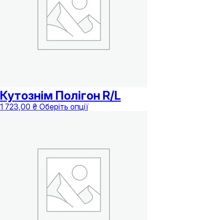
на
сторінці
товару
Кутознім Полігон R/L
Цей
1 723,00
₴
Оберіть опції
товар
має
кілька
варіантів.
Параметри
можна
вибрати
на
сторінці
товару