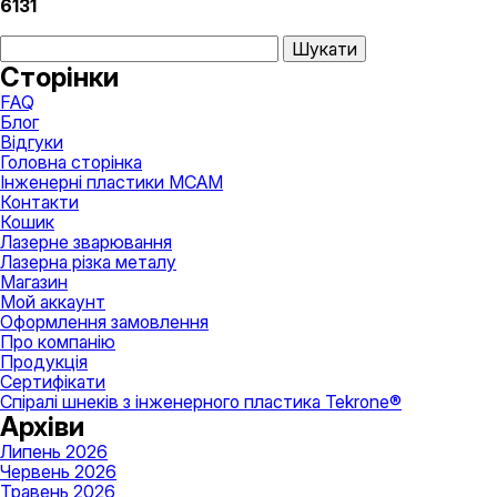
товару
6131
Пошук:
Сторінки
FAQ
Блог
Відгуки
Головна сторінка
Інженерні пластики MCAM
Контакти
Кошик
Лазернe зварювання
Лазерна різка металу
Магазин
Мой аккаунт
Оформлення замовлення
Про компанію
Продукція
Сертифікати
Спіралі шнеків з інженерного пластика Tekrone®
Архіви
Липень 2026
Червень 2026
Травень 2026