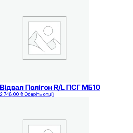
від
має
1
кілька
828,00 ₴
варіантів.
до
Параметри
2
можна
620,00 ₴
вибрати
на
сторінці
товару
Відвал Полігон R/L ПСГ МБ10
Цей
2 748,00
₴
Оберіть опції
товар
має
кілька
варіантів.
Параметри
можна
вибрати