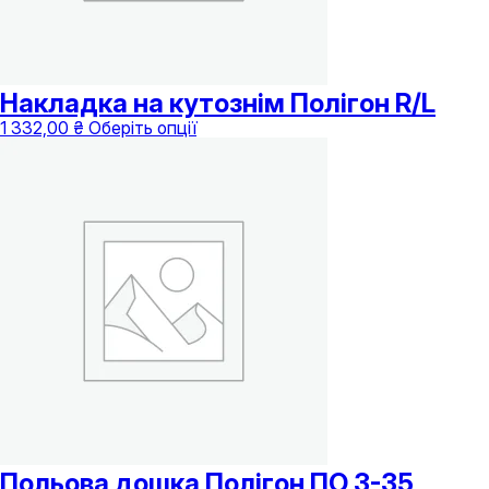
Накладка на кутознім Полігон R/L
Цей
1 332,00
₴
Оберіть опції
товар
має
кілька
варіантів.
Параметри
можна
вибрати
на
сторінці
товару
Польова дошка Полігон ПО 3-35