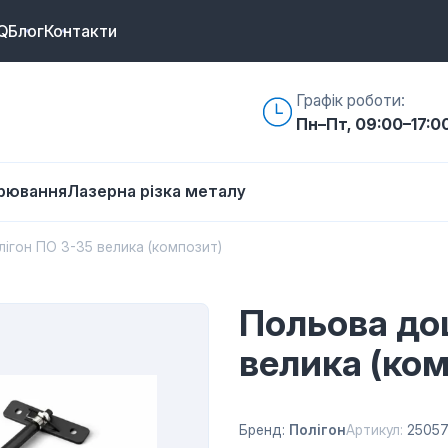
Q
Блог
Контакти
Графік роботи:
Пн–Пт, 09:00–17:0
арювання
Лазерна різка металу
ігон ПО 3-35 велика (композит)
Польова до
велика (ко
Бренд:
Полігон
Артикул:
2505