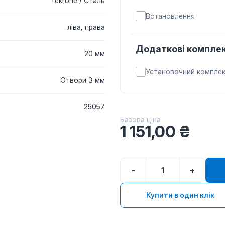
Tekrone / Сталь
Встановлення
ліва, права
Додаткові комплек
20 мм
Установочний компле
Отвори 3 мм
25057
Базова ціна
1 151,00
₴
-
+
Купити в один клік