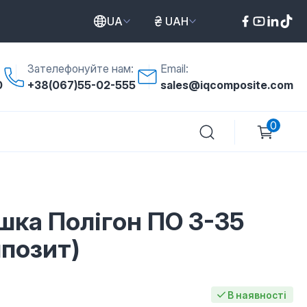
UA
UAH
Зателефонуйте нам:
Email:
0
+38(067)55-02-555
sales@iqcomposite.com
0
шка Полігон ПО 3-35
мпозит)
7
В наявності