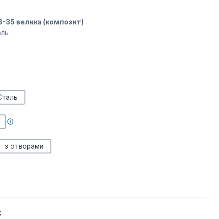
3-35 велика (композит)
аль
Сталь
з отворами
: