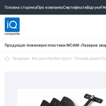
Головна сторінка
Про компанію
Сертифікати
Відгуки
FA
Продукція
Інженерні пластики MCAM
Лазернe зв
Продукція
Все для обробки ґрунту
Польова дошка Пол