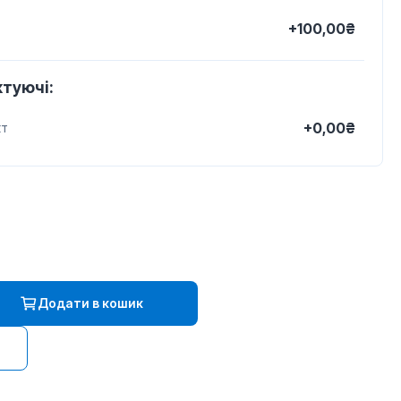
+100,00₴
туючі:
+0,00₴
кт
Додати в кошик