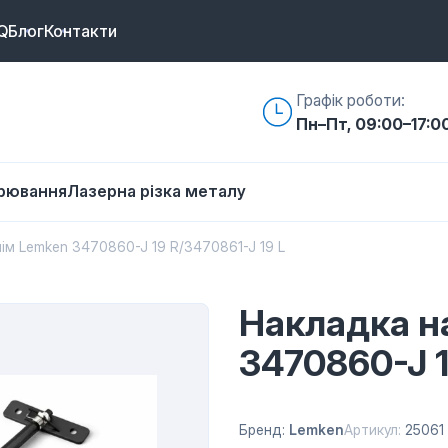
Q
Блог
Контакти
Графік роботи:
Пн–Пт, 09:00–17:0
арювання
Лазерна різка металу
ім Lemken 3470860-J 19 R/3470861-J 19 L
Накладка н
3470860-J 1
Бренд:
Lemken
Артикул:
25061