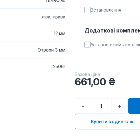
TEKRONE
Встановлення
ліва, права
Додаткові комплек
12 мм
Установочний компле
Отвори 3 мм
25061
Базова ціна
661,00
₴
-
+
Купити в один клік