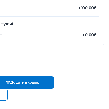
+100,00₴
туючі:
+0,00₴
кт
Додати в кошик