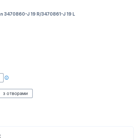
n 3470860-J 19 R/3470861-J 19 L
з отворами
: