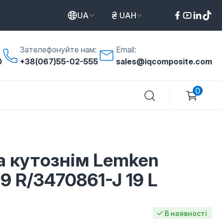
UA
UAH
Зателефонуйте нам:
Email:
0
+38(067)55-02-555
sales@iqcomposite.com
0
а кутознім Lemken
9 R/3470861-J 19 L
В наявності