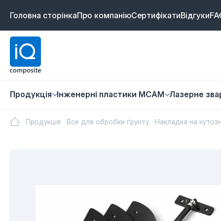
Головна сторінка
Про компанію
Сертифікати
Відгуки
FA
Продукція
Інженерні пластики MCAM
Лазернe зв
Продукція
Все для обробки ґрунту
Накладка на кутозн