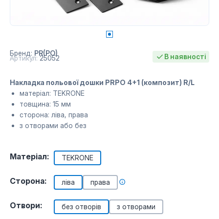
Бренд:
PR(PO)
В наявності
Артикул:
25052
Накладка польової дошки PRPO 4+1 (композит) R/L
матеріал: TEKRONE
товщина: 15 мм
сторона: ліва, права
з отворами або без
Матеріал:
TEKRONE
Сторона:
ліва
права
Отвори:
без отворів
з отворами