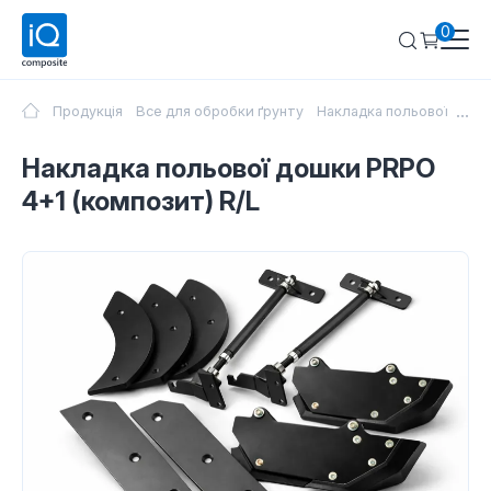
0
...
Продукція
Все для обробки ґрунту
Накладка польової дошки
Накладка польової дошки PRPO
4+1 (композит) R/L