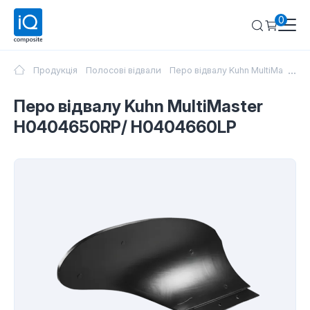
0
...
Продукція
Полосові відвали
Перо відвалу Kuhn MultiMaster
Перо відвалу Kuhn MultiMaster
H0404650RP/ H0404660LP