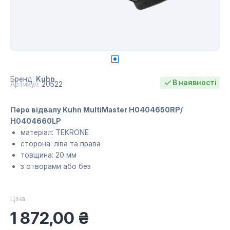
Бренд:
Kuhn
В наявності
Артикул:
20522
Перо відвалу Kuhn MultiMaster H0404650RP/
H0404660LP
матеріал: TEKRONE
сторона: ліва та права
товщина: 20 мм
з отворами або без
Ціна
1 872,00
₴