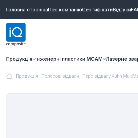
Головна сторінка
Про компанію
Сертифікати
Відгуки
FA
Продукція
Інженерні пластики MCAM
Лазернe зв
Продукція
Полосові відвали
Перо відвалу Kuhn Multi