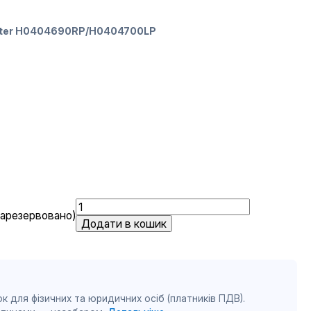
aster H0404690RP/H0404700LP
Перо
зарезервовано)
відвалу
Додати в кошик
Kuhn
MultiMaster
H0404690RP/H0404700LP
кількість
к для фізичних та юридичних осіб (платників ПДВ).