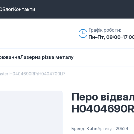
Q
Блог
Контакти
Графік роботи:
Пн–Пт, 09:00–17:0
арювання
Лазерна різка металу
Master H0404690RP/H0404700LP
Перо відвал
H0404690R
Бренд:
Kuhn
Артикул:
20524