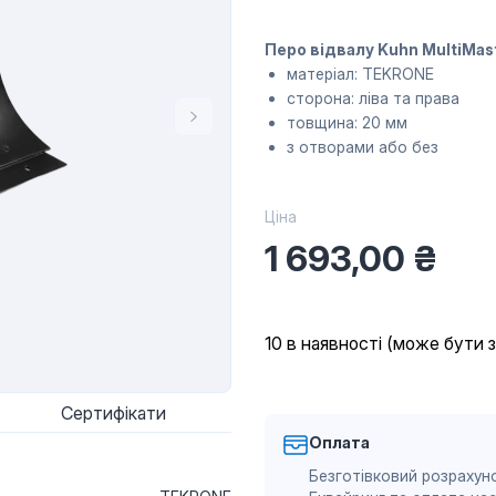
Перо відвалу Kuhn MultiM
матеріал: TEKRONE
сторона: ліва та права
товщина: 20 мм
з отворами або без
Ціна
1 693,00
₴
10 в наявності (може бути 
Сертифікати
Оплата
Безготівковий розрахуно