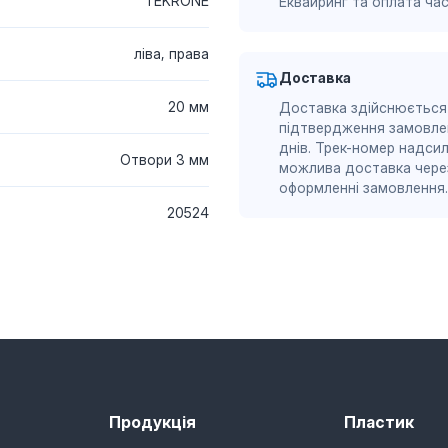
TEKRONE
Еквайринг та оплата ч
ліва, права
Доставка
20 мм
Доставка здійснюється
підтвердження замовле
днів. Трек-номер надсил
Отвори 3 мм
можлива доставка через
оформленні замовлення.
20524
Продукція
Пластик