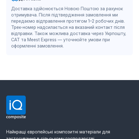
частого очищення
Авторизований партнер Mitsubishi Chemical
Доставка здійснюється Новою Поштою за рахунок
знижений коефіцієнт тертя — економія палива
Advanced Materials Division
15–30%
отримувача. Після підтвердження замовлення ми
DS/EN ISO 13485:2016 — система менеджменту
підвищена швидкість обробки на 1–2 км/год
передаємо відправлення протягом 1–2 робочих днів.
зносостійкість вдвічі вища за сталь
якості для медичної промисловості
Трек-номер надсилається на вказаний контакт після
стабільні характеристики при від’ємних
BS EN ISO 9001:2015 / EN 9100:2018 — система
відправки. Також можлива доставка через Укрпошту,
температурах
САТ та Meest Express — уточнюйте умови при
менеджменту якості для авіаційної та оборонної
оформленні замовлення.
промисловості
Виробник матеріалу: Mitsubishi Chemical
Advanced Materials (MCAM). Офіційний
дистрибʼютор в Україні — IQ Composite.
Найкращі європейські композитні матеріали для
застосування в сільському господарстві