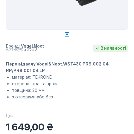
Бренд:
Vogel Noot
В наявності
Артикул:
20509
Перо відвалу Vogel&Noot.WST430 PR9.002.04
RP/PR9.001.04 LP
матеріал: TEKRONE
сторона: ліва та права
товщина: 20 мм
з отворами або без
Ціна
1 649,00
₴