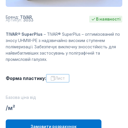
Бренд:
TIVAR
В наявності
Артикул:
3033
TIVAR® SuperPlus
– TIVAR® SuperPlus – оптимізований по
зносу UHMW-PE з надзвичайно високим ступенем
полімеризації. Забезпечує виключну зносостійкість для
найвибагливіших застосувань у поліграфічній та
промисловій галузях.
Форма пластику:
Лист
Базова ціна від
/м²
Замовити розрахунок