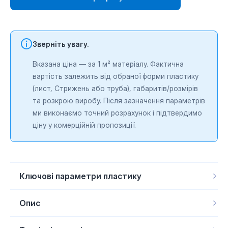
Зверніть увагу.
Вказана ціна — за 1 м² матеріалу. Фактична
вартість залежить від обраної форми пластику
(лист, Cтрижень або труба), габаритів/розмірів
та розкрою виробу. Після зазначення параметрів
ми виконаємо точний розрахунок і підтвердимо
ціну у комерційній пропозиції.
Ключові параметри пластику
Форма продукції
Лист
Сфера застосування
Типографії
Опис
Матеріал
Поліетилен UHMW-PE
Діапазон температур
Від -150 до +80 ­°С
TIVAR® SuperPlus
— UHMW-PE з максимальним ступенем