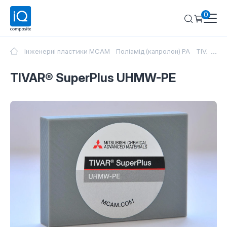
0
...
Інженерні пластики MCAM
Поліамід (капролон) PA
TIVAR® S
TIVAR® SuperPlus UHMW-PE