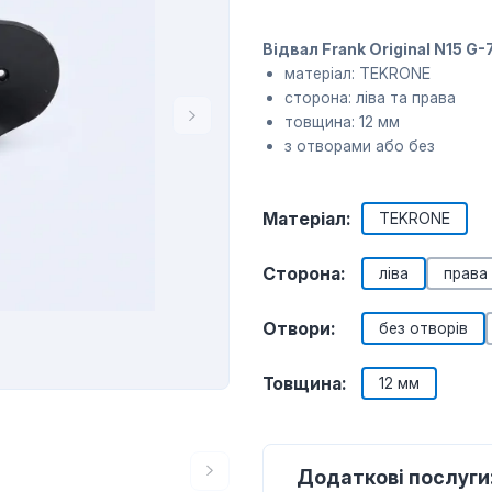
Відвал Frank Original N15 G-
матеріал: TEKRONE
сторона: ліва та права
товщина: 12 мм
з отворами або без
Матеріал:
TEKRONE
Сторона:
ліва
права
Отвори:
без отворів
Товщина:
12 мм
Додаткові послуги