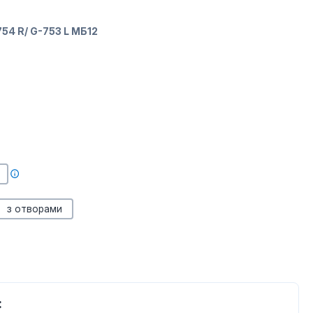
754 R/ G-753 L МБ12
з отворами
: