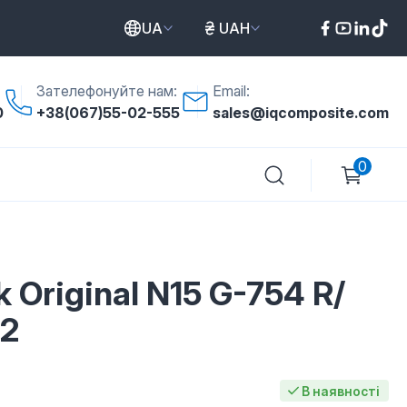
UA
UAH
Зателефонуйте нам:
Email:
0
+38(067)55-02-555
sales@iqcomposite.com
0
 Original N15 G-754 R/
12
В наявності