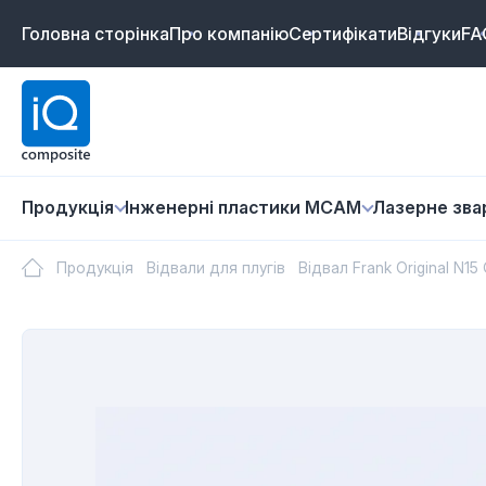
Головна сторінка
Про компанію
Сертифікати
Відгуки
FA
Продукція
Інженерні пластики MCAM
Лазернe зв
Продукція
Відвали для плугів
Відвал Frank Original N1