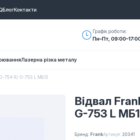
Q
Блог
Контакти
Графік роботи:
Пн–Пт, 09:00–17:0
арювання
Лазерна різка металу
5 G-754 R/ G-753 L МБ12
Відвал Frank
G-753 L МБ
Бренд:
Frank
Артикул:
20341