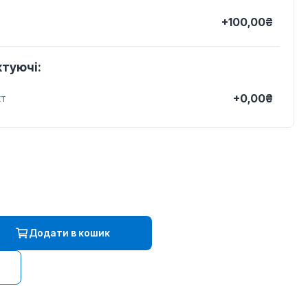
+100,00₴
туючі:
+0,00₴
кт
Додати в кошик