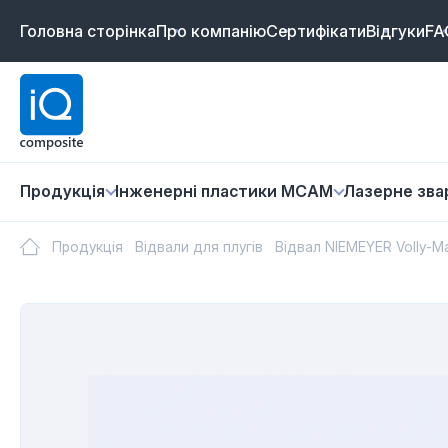
Головна сторінка
Про компанію
Сертифікати
Відгуки
FA
Продукція
Інженерні пластики MCAM
Лазернe зв
Продукція
Відвали для плугів
Відвал NIEMEYER Volly-Ma