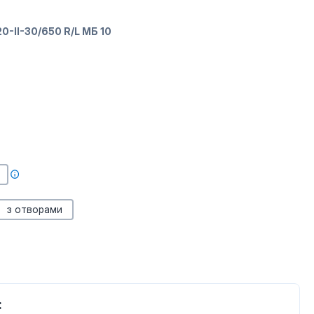
0-II-30/650 R/L МБ 10
з отворами
: