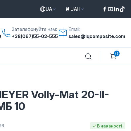
UA
UAH
Зателефонуйте нам:
Email:
0
+38(067)55-02-555
sales@iqcomposite.com
0
EYER Volly-Mat 20-II-
МБ 10
96
В наявності