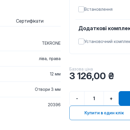
Встановлення
Сертифікати
Додаткові комплек
Установочний компле
TEKRONE
ліва, права
Базова ціна
3 126,00
₴
12 мм
Отвори 3 мм
-
+
20396
Купити в один клік