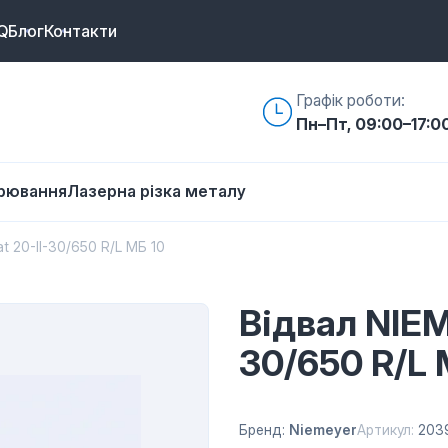
Q
Блог
Контакти
Графік роботи:
Пн–Пт, 09:00–17:0
арювання
Лазерна різка металу
t 20-II-30/650 R/L МБ 10
Відвал NIEM
30/650 R/L 
Бренд:
Niemeyer
Артикул:
203