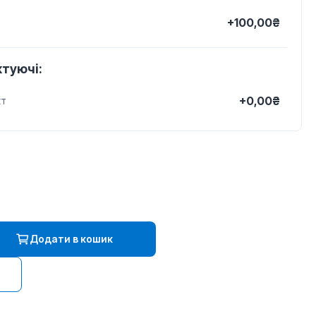
+100,00₴
туючі:
+0,00₴
кт
Додати в кошик