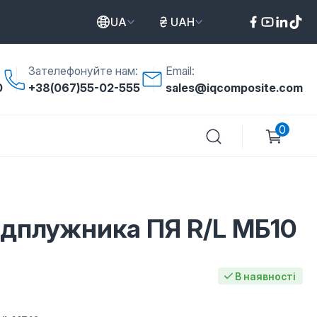
UA
UAH
Зателефонуйте нам:
Email:
0
+38(067)55-02-555
sales@iqcomposite.com
0
едплужника ПЯ R/L МБ10
В наявності