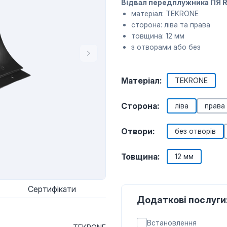
Відвал передплужника ПЯ R
матеріал: TEKRONE
сторона: ліва та права
товщина: 12 мм
з отворами або без
Матеріал:
TEKRONE
Сторона:
ліва
права
Отвори:
без отворів
Товщина:
12 мм
Сертифікати
Додаткові послуги
Встановлення