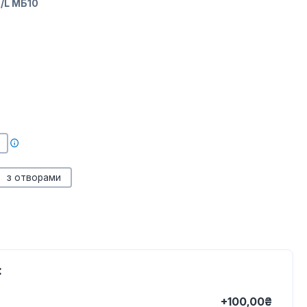
/L МБ10
з отворами
:
+100,00₴