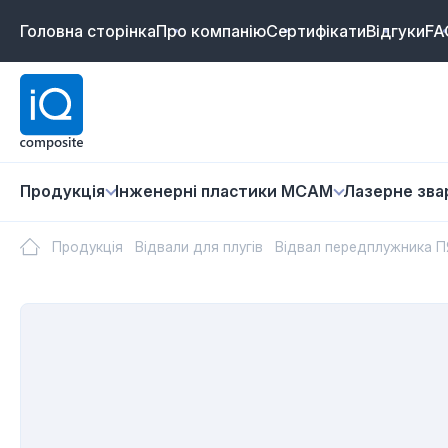
Головна сторінка
Про компанію
Сертифікати
Відгуки
FA
Продукція
Інженерні пластики MCAM
Лазернe зв
Продукція
Відвали для плугів
Відвал передплужника П