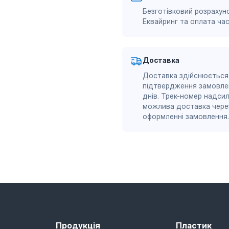
Безготівковий розрахуно
Еквайринг та оплата ч
Доставка
Доставка здійснюється
підтвердження замовле
днів. Трек-номер надсил
можлива доставка через
оформленні замовлення.
Продукція
Пластик