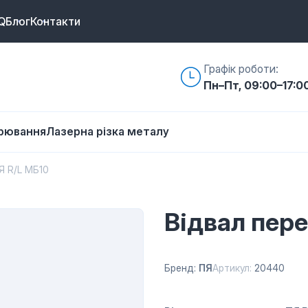
Q
Блог
Контакти
Графік роботи:
Пн–Пт, 09:00–17:0
арювання
Лазерна різка металу
Я R/L МБ10
Відвал пер
Бренд:
ПЯ
Артикул:
20440