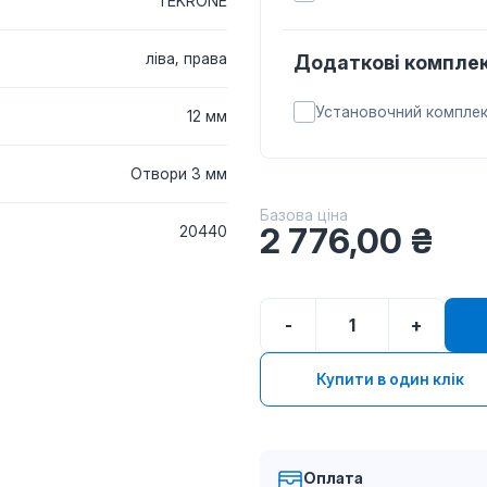
TEKRONE
ліва, права
Додаткові комплек
Установочний компле
12 мм
Отвори 3 мм
Базова ціна
2 776,00
₴
20440
-
+
Купити в один клік
Оплата