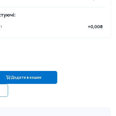
туючі:
+0,00₴
кт
Додати в кошик