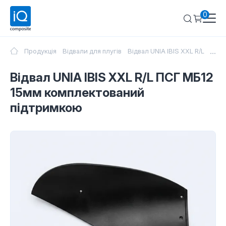
0
...
Продукція
Відвали для плугів
Відвал UNIA IBIS XXL R/L ПСГ
Відвал UNIA IBIS XXL R/L ПСГ МБ12
15мм комплектований
підтримкою