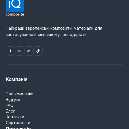
Виробник матеріалу: Mitsubishi Chemical
Advanced Materials (MCAM). Офіційний
дистрибʼютор в Україні — IQ Composite.
Найкращі європейські композитні матеріали для
застосування в сільському господарстві
Компанія
Про компанію
Відгуки
FAQ
Блог
Контакти
Сертифікати
Продукція