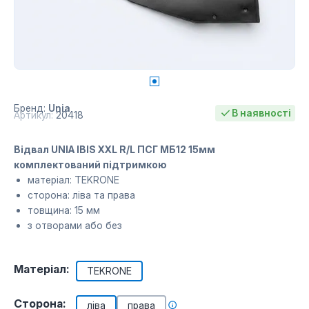
Бренд:
Unia
В наявності
Артикул:
20418
Відвал UNIA IBIS XXL R/L ПСГ МБ12 15мм
комплектований підтримкою
матеріал: TEKRONE
сторона: ліва та права
товщина: 15 мм
з отворами або без
Матеріал:
TEKRONE
Сторона:
ліва
права