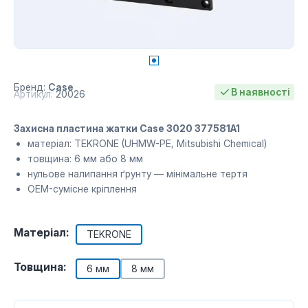
Бренд:
Case
В наявності
Артикул:
20026
Захисна пластина жатки Case 3020 377581A1
матеріал: TEKRONE (UHMW-PE, Mitsubishi Chemical)
товщина: 6 мм або 8 мм
нульове налипання ґрунту — мінімальне тертя
OEM-сумісне кріплення
Матеріал:
TEKRONE
Товщина:
6 мм
8 мм