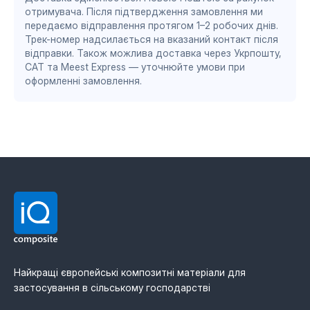
Advanced Materials Division
отримувача. Після підтвердження замовлення ми
DS/EN ISO 13485:2016 — система менеджменту
нульове налипання рослинних залишків та
передаємо відправлення протягом 1–2 робочих днів.
ґрунту — рідше зупинятися для прочищення
якості для медичної промисловості
Трек-номер надсилається на вказаний контакт після
знижений коефіцієнт тертя — менше
BS EN ISO 9001:2015 / EN 9100:2018 — система
відправки. Також можлива доставка через Укрпошту,
навантаження на привід жатки та економія
САТ та Meest Express — уточнюйте умови при
менеджменту якості для авіаційної та оборонної
палива
оформленні замовлення.
зносостійкість у 2–3 рази вища за сталеві
промисловості
аналоги
стабільна геометрія при роботі у вологому та
абразивному ґрунті
легша вага — менше навантаження на раму
жатки
Доступна товщина 6 мм та 8 мм.
Найкращі європейські композитні матеріали для
застосування в сільському господарстві