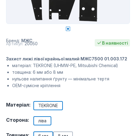
Бренд:
МЖС
В наявності
Артикул:
20050
Захист лижі лівої крайньої малий МЖС7500 01.003.172
матеріал: TEKRONE (UHMW-PE, Mitsubishi Chemical)
товщина: 6 мм або 8 мм
нульове налипання ґрунту — мінімальне тертя
OEM-сумісне кріплення
Матеріал:
TEKRONE
Сторона:
ліва
Товщина:
6 мм
8 мм