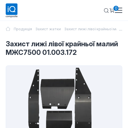
0
...
Продукція
Захист жатки
Захист лижі лівої крайньої малий
Захист лижі лівої крайньої малий
МЖС7500 01.003.172