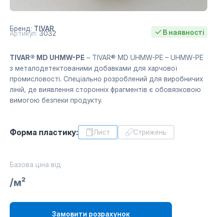
Бренд:
TIVAR
В наявності
Артикул:
3032
TIVAR® MD UHMW-PE
– TIVAR® MD UHMW-PE – UHMW-PE
з металодетектованими добавками для харчової
промисловості. Спеціально розроблений для виробничих
ліній, де виявлення сторонніх фрагментів є обовязковою
вимогою безпеки продукту.
Форма пластику:
Лист
Cтрижень
Базова ціна від
/м²
Замовити розрахунок