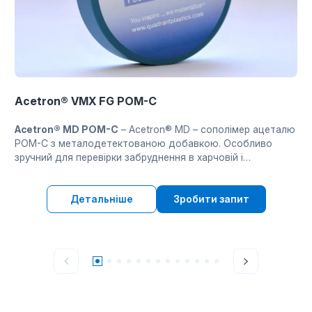
Acetron® VMX FG POM-C
Acetron® MD POM-C
– Acetron® MD – сополімер ацеталю
POM-C з металодетектованою добавкою. Особливо
зручний для перевірки забруднення в харчовій і
пакувальній галузях. Демонструє відмінну міцність,
жорсткість і зносостійкість. Затверджений FDA та
2002/72/EC.
Детальніше
Зробити запит