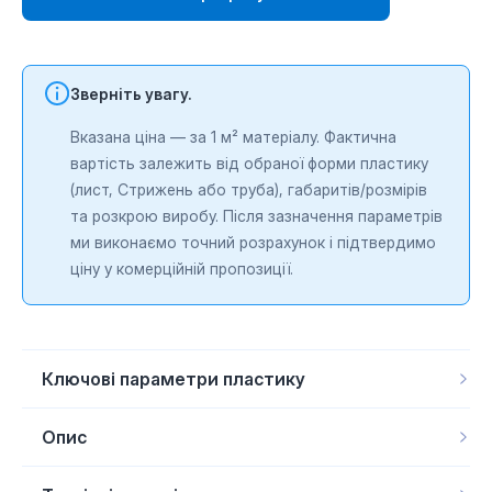
Зверніть увагу.
Вказана ціна — за 1 м² матеріалу. Фактична
вартість залежить від обраної форми пластику
(лист, Cтрижень або труба), габаритів/розмірів
та розкрою виробу. Після зазначення параметрів
ми виконаємо точний розрахунок і підтвердимо
ціну у комерційній пропозиції.
Ключові параметри пластику
Форма продукції
Cтрижень, Лист
Сфера застосування
Харчова промисловість
Опис
Матеріал
Поліетилен HMW-PE
Діапазон температур
Від -150 до +180 ­°С
TIVAR® MD UHMW-PE
— UHMW-PE із