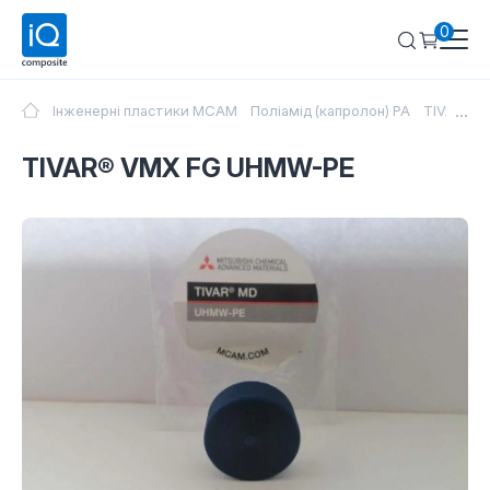
0
...
Інженерні пластики MCAM
Поліамід (капролон) PA
TIVAR® 
TIVAR® VMX FG UHMW-PE